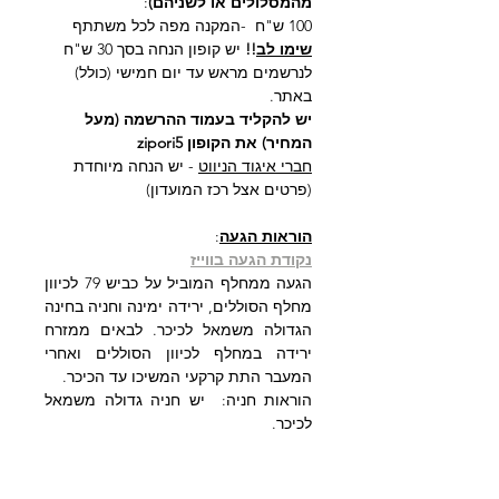
מהמסלולים או לשניהם)
:
100 ש"ח  -המקנה מפה לכל משתתף
שימו לב
!!
 יש קופון הנחה בסך 30 ש"ח 
לנרשמים מראש עד יום חמישי (כולל) 
באתר.
יש להקליד בעמוד ההרשמה (מעל 
המחיר) את הקופון zipori5
חברי איגוד הניווט
 - יש הנחה מיוחדת 
(פרטים אצל רכז המועדון)
הוראות הגעה
:
נקודת הגעה בווייז
הגעה ממחלף המוביל על כביש 79 לכיוון 
מחלף הסוללים, ירידה ימינה וחניה בחינה 
הגדולה משמאל לכיכר. לבאים ממזרח 
ירידה במחלף לכיוון הסוללים ואחרי 
המעבר התת קרקעי המשיכו עד הכיכר.
הוראות חניה:  יש חניה גדולה משמאל 
לכיכר.
חפשו את שולחן ניווט בכיף - מחכים 
לכם!
איש קשר: