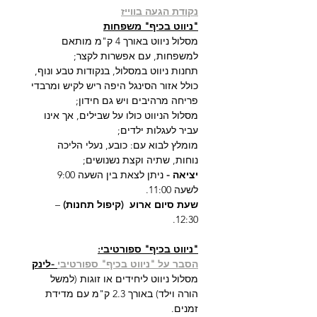
נקודת הגעה בווייז
"ניווט בכיף" משפחות
מסלול ניווט באורך 4 ק"מ מותאם 
למשפחות, עם אפשרות לקצר;
תחנות ניווט במסלול, בנקודות טבע ונוף, 
כולל אזור הסינגל היפה ריש לקיש ומרבדי 
פריחה מרהיבים ויש גם חידון;
מסלול הניווט כולו על שבילים, אך אינו 
עביר לעגלות ילדים;
מומלץ לבוא עם: כובע, נעלי הליכה 
נוחות, שתיה וקצת נשנושים;
יציאה - 
ניתן לצאת בין השעה 9:00 
לשעה 11:00.
שעת סיום ארוע  (קיפול תחנות)
 – 
12:30.
"ניווט בכיף" ספורטיבי:
הסבר על "ניווט בכיף" ספורטיבי
 -לינק
מסלול ניווט ליחידים או זוגות (למשל 
הורה וילד) באורך 2.3 ק"מ עם מדידת 
זמנים.