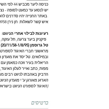
כניסה ליער מכביש 44 לפי השילוט "דרך הפסלים". 
יש לנסוע עד כמעט לסופה - נציב
 באתר החנייה יהיו סדרנים להכ
איש קשר לשאלות: חן נירן 050-4308958
רעיונות לבילוי אחרי הניווט:
  פיקניק ביער צרעה, תל עזקה, 
טל גרוסמן (20/11/58-1/8/95) - הגיע רחוק. נשאר קרוב
ובמילואים. טל יסד את מועדון ה
הריאלית בעיר וזכה כמאמן עם 
מפות, כתב ואייר לעלון האיגוד
הדביק באהבתו לניווט רבים מח
הארוע מאורגן ע"י מועדון הני
(האיגוד לספורט הניווט בישראל
כרטיסים