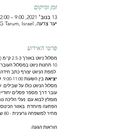
זמן ומיקום
13 בנוב׳ 2021, 9:00 – 12:00
יער צרעה, QXQV+5G Tarum, Israel
פרטי האירוע
מסלול ניווט באורך כ-2.5 ק"מ (מרחק בפועל, לא בקו אווירי), עם אפשרות קיצור.
10 תחנות ניווט במסלול העובר בנקודות נוף וטבע יפות.    
 למפת הניווט יצורף כתב חידה 
יציאה 
בין השעות 9:00-11:00. 
ש
מסלול הניווט כולו על שבילים.
עובר דרך מספר פסלים יחודיים.
מומלץ לבוא עם: נעלי הליכה נוח
הפתעה מיוחדת  באזור הכינוס -
מחיר למשפחה גרעינית - 80 ש"ח 
הוראות הגעה
: