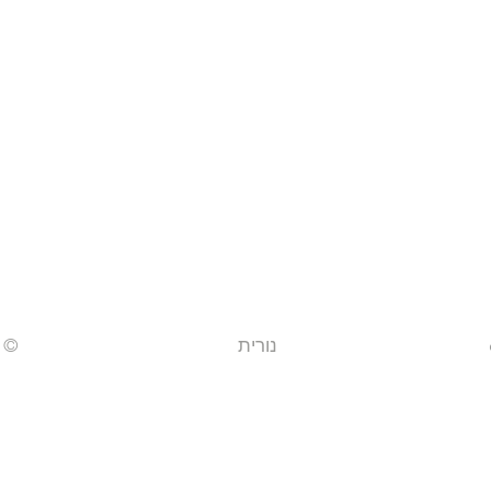
נורית
© 2022 by ניווט בכיף