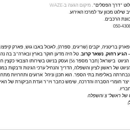
מיקום הגעה ב-WAZE
 שילוט מכוון עד למרכז האירוע.
וונת הרכבים.
פארק בריטניה, יקבים (שריגים, ספרה), לאכול באבו גוש, פארק קיפצובה
. טל היה מדען חוקר בארץ ובארה"ב בה נהר
מראשוני חברי האיגוד לספורט הניווט  בישראל (חבר מספר 56) ועסק בניו
ניווט של ראשון לציון והשפלה, הדריך והנחיל ערכי הגינות ודבקות במטר
נבחרתה באליפות בתי הספר. הוא תכנן וניהל  ארועים ותחרויות מתחי
, יצר חומרי הסברה והדרכה, שימש כחבר ויו"ר ועדת הביקורת של האיגו
בריו.
ווט של ראשל"צ והשפלה
)