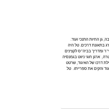
, גן החיות התנכי ועוד. 
ג בתאונת דרכים. טל היה 
וט בשירותו הצבאי כקצין חי"ר ומדריך בביה"ס לקצינים 
ה,  ארגן חוגי ניווט בגמנסיה 
לת דרכו של האיגוד, שרטט 
ד והקים את ספרייתו.  טל 