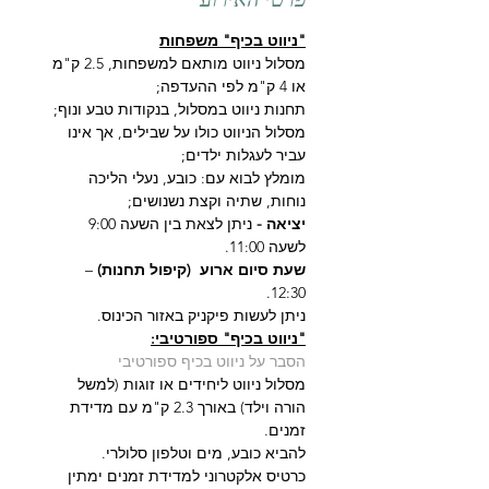
"ניווט בכיף" משפחות
מסלול ניווט מותאם למשפחות, 2.5 ק"מ 
או 4 ק"מ לפי ההעדפה;
תחנות ניווט במסלול, בנקודות טבע ונוף;
מסלול הניווט כולו על שבילים, אך אינו 
עביר לעגלות ילדים;
מומלץ לבוא עם: כובע, נעלי הליכה 
נוחות, שתיה וקצת נשנושים;
יציאה - 
ניתן לצאת בין השעה 9:00 
לשעה 11:00.
שעת סיום ארוע  (קיפול תחנות)
 – 
12:30.
ניתן לעשות פיקניק באזור הכינוס.
"ניווט בכיף" ספורטיבי:
הסבר על ניווט בכיף ספורטיבי
מסלול ניווט ליחידים או זוגות (למשל 
הורה וילד) באורך 2.3 ק"מ עם מדידת 
זמנים.
להביא כובע, מים וטלפון סלולרי.
כרטיס אלקטרוני למדידת זמנים ימתין 