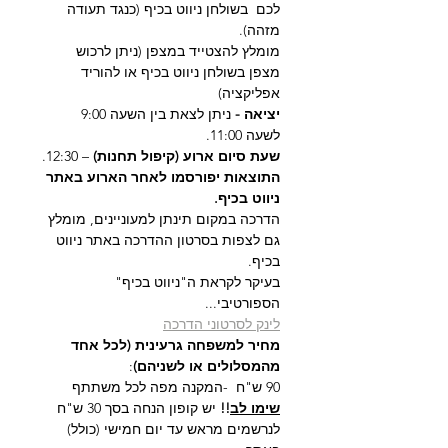
לכם  בשולחן ניווט בכיף (כנגד תעודה 
מזהה).
מומלץ להצטייד במצפן (ניתן לרכוש 
מצפן בשולחן ניווט בכיף או להוריד 
אפליקציה)
יציאה - 
ניתן לצאת בין השעה 9:00 
לשעה 11:00.
שעת סיום ארוע (קיפול תחנות)
 – 12:30.
התוצאות יפורסמו לאחר הארוע באתר 
ניווט בכיף.
הדרכה במקום תינתן למעוניינים, מומלץ 
גם לצפות בסרטון ההדרכה באתר ניווט 
בכיף.
בעיקר לקראת ה"ניווט בכיף" 
הספורטיבי...
לינק לסרטוני הדרכה
מחיר למשפחה גרעינית (לכל אחד 
מהמסלולים או לשניהם)
:
90 ש"ח  -המקנה מפה לכל משתתף
שימו לב
!!
 יש קופון הנחה בסך 30 ש"ח 
לנרשמים מראש עד יום חמישי (כולל) 