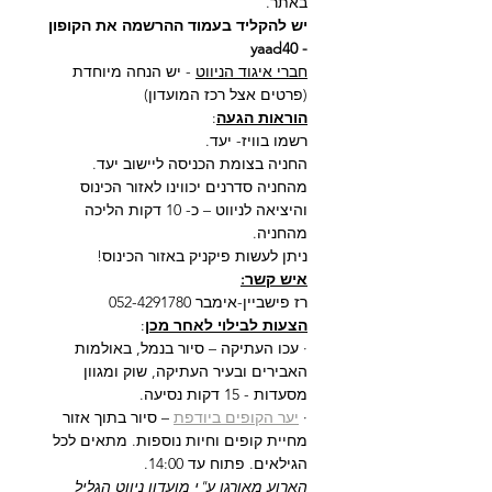
באתר.
יש להקליד בעמוד ההרשמה את הקופון 
- yaad40
חברי איגוד הניווט
 - יש הנחה מיוחדת 
(פרטים אצל רכז המועדון)
הוראות הגעה
:
רשמו בוויז- יעד. 
החניה בצומת הכניסה ליישוב יעד. 
מהחניה סדרנים יכווינו לאזור הכינוס 
והיציאה לניווט – כ- 10 דקות הליכה 
מהחניה.
ניתן לעשות פיקניק באזור הכינוס!
איש קשר:
רז פישביין-אימבר 052-4291780
הצעות לבילוי לאחר מכן
:
· עכו העתיקה – סיור בנמל, באולמות 
האבירים ובעיר העתיקה, שוק ומגוון 
מסעדות - 15 דקות נסיעה.
· 
יער הקופים ביודפת
 – סיור בתוך אזור 
מחיית קופים וחיות נוספות. מתאים לכל 
הגילאים. פתוח עד 14:00.
הארוע מאורגן ע"י מועדון ניווט הגליל