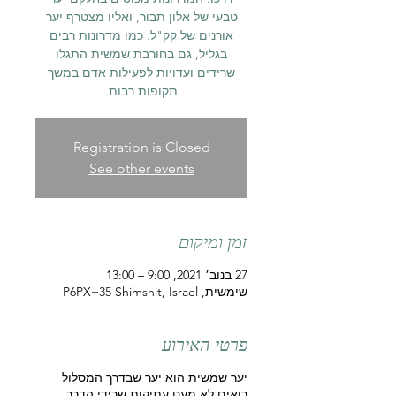
טבעי של אלון תבור, ואליו מצטרף יער
אורנים של קק"ל. כמו מדרונות רבים
בגליל, גם בחורבת שמשית התגלו
שרידים ועדויות לפעילות אדם במשך
תקופות רבות.
Registration is Closed
See other events
זמן ומיקום
27 בנוב׳ 2021, 9:00 – 13:00
שימשית, P6PX+35 Shimshit, Israel
פרטי האירוע
יער שמשית הוא יער שבדרך המסלול
רואים לא מעט עתיקות שרידי הדרך