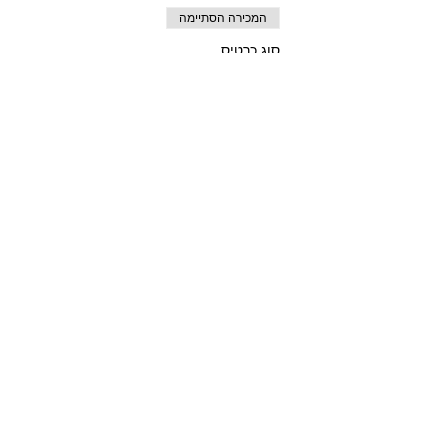
המכירה הסתיימה
סוג כרטיס
פארק שוהם - כרטיס
משפחתי
מחיר
שיתוף
חזרה לדף הבית