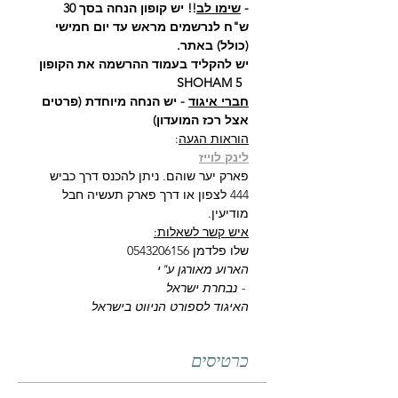
- 
שימו לב
!! יש קופון הנחה בסך 30 
ש"ח לנרשמים מראש עד יום חמישי 
(כולל) באתר.
יש להקליד בעמוד ההרשמה את הקופון 
  SHOHAM 5
חברי איגוד
 - יש הנחה מיוחדת (פרטים 
אצל רכז המועדון)
הוראות הגעה
:
לינק לוייז
פארק יער שוהם. ניתן להכנס דרך כביש 
444 לצפון או דרך פארק תעשיה חבל 
מודיעין.
איש קשר לשאלות:
שלו פלדמן 0543206156
הארוע מאורגן ע"י
 - נבחרת ישראל
האיגוד לספורט הניווט בישראל
כרטיסים