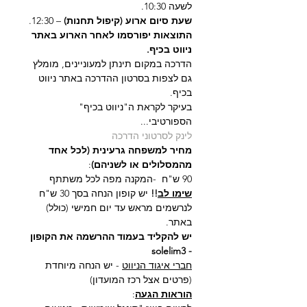
לשעה 10:30.
שעת סיום ארוע (קיפול תחנות)
 – 12:30.
התוצאות יפורסמו לאחר הארוע באתר 
ניווט בכיף.
הדרכה במקום תינתן למעוניינים, מומלץ 
גם לצפות בסרטון ההדרכה באתר ניווט 
בכיף.
בעיקר לקראת ה"ניווט בכיף" 
הספורטיבי...
לינק לסרטוני הדרכה
מחיר למשפחה גרעינית (לכל אחד 
מהמסלולים או לשניהם)
:
90 ש"ח  -המקנה מפה לכל משתתף
שימו לב
!!
 יש קופון הנחה בסך 30 ש"ח 
לנרשמים מראש עד יום חמישי (כולל) 
באתר.
יש להקליד בעמוד ההרשמה את הקופון 
- solelim3
חברי איגוד הניווט
 - יש הנחה מיוחדת 
(פרטים אצל רכז המועדון)
הוראות הגעה
: