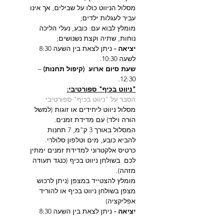
מסלול הניווט כולו על שבילים, אך אינו 
עביר לעגלות ילדים;
מומלץ לבוא עם: כובע, נעלי הליכה 
נוחות, שתיה וקצת נשנושים;
יציאה - 
ניתן לצאת בין השעה 8:30 
לשעה 10:30.
שעת סיום ארוע  (קיפול תחנות)
 – 
12:30.
"ניווט בכיף" ספורטיבי:
הסבר על "ניווט בכיף" ספורטיבי
מסלול ניווט ליחידים או זוגות (למשל 
הורה וילד) עם מדידת זמנים.
המסלול באורך 3 ק"מ, 7 תחנות
להביא כובע, מים וטלפון סלולרי.
כרטיס אלקטרוני למדידת זמנים ימתין 
לכם  בשולחן ניווט בכיף (כנגד תעודה 
מזהה).
מומלץ להצטייד במצפן (ניתן לרכוש 
מצפן בשולחן ניווט בכיף או להוריד 
אפליקציה)
יציאה - 
ניתן לצאת בין השעה 8:30 