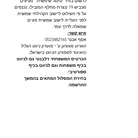
לרשום בוויז "סינגל שימשית.  מגיעים 
מכביש 79 (נצרת-מחלף המוביל), נכנסים 
על פי השילוט ליישוב הקהילתי שמשית. 
לפני העלייה לישוב שמשית פונים 
שמאלה לדרך עפר.
איש קשר:
אסף אבנר 0523482165
הארוע מאורגן ע"י מועדון ניווט הגליל
(האיגוד לספורט הניווט בישראל)
הכרטיס המשפחתי רלבנטי גם לניווט 
בכיף משפחות וגם לניווט בכיף 
ספורטיבי.
בחירת המסלול המתאים בהמשך 
ההרשמה.
כרטיסים
המכירה הסתיימה
סוג כרטיס