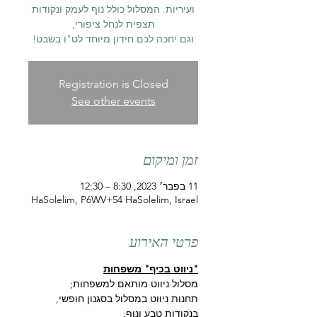
ועיריות. המסלול כולל נוף לעמק ונקודות
וגם יחכה לכם חידון מיוחד לט"ו בשבט!
Registration is Closed
See other events
זמן ומיקום
11 בפבר׳ 2023, 8:30 – 12:30
HaSolelim, P6WV+54 HaSolelim, Israel
פרטי האירוע
"ניווט בכיף" משפחות
מסלול ניווט מותאם למשפחות;
תחנות ניווט במסלול בסגנון חופשי, 
בנקודות טבע ונוף;