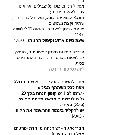
ונוף;
מסלול הניווט כולו על שבילים, אך אינו
עביר לעגלות ילדים;
מומלץ לבוא עם: כובע, נעלי הליכה נוחות,
שתיה וקצת נשנושים;
יציאה -
ניתן לצאת בין השעה 9:00 לשעה
11:00.
שעת סיום ארוע (קיפול תחנות)
– 12:30.
הדרכה במקום תינתן למעוניינים, מומלץ
גם לצפות בסרטון ההדרכה באתר ניווט
בכיף.
לינק לסרטוני הדרכה
מחיר למשפחה גרעינית - 80 ש"ח
הכולל
מפה לכל משתתף מגיל 6
.
-
שימו לב
!! יש קופון הנחה בסך 20
ש"ח לנרשמים מראש עד יום חמישי
(כולל) באתר.
יש להקליד בעמוד ההרשמה את הקופון
MAG
-
חברי איגוד
- יש הנחה מיוחדת (פרטים
אצל רכז המועדון)