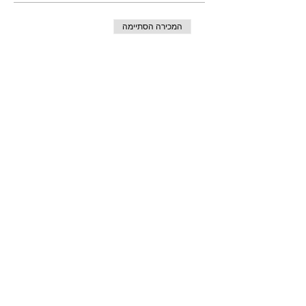
המכירה הסתיימה
סוג כרטיס
פארק נחל חדרה - כרטיס
משפחתי
מחיר
שיתוף
חזרה לדף הבית