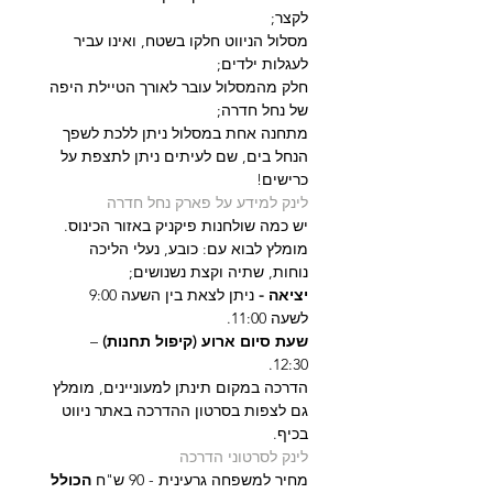
לקצר; 
מסלול הניווט חלקו בשטח, ואינו עביר 
לעגלות ילדים;
חלק מהמסלול עובר לאורך הטיילת היפה 
של נחל חדרה;
מתחנה אחת במסלול ניתן ללכת לשפך 
הנחל בים, שם לעיתים ניתן לתצפת על 
כרישים!
לינק למידע על פארק נחל חדרה
יש כמה שולחנות פיקניק באזור הכינוס.
מומלץ לבוא עם: כובע, נעלי הליכה 
נוחות, שתיה וקצת נשנושים;
יציאה - 
ניתן לצאת בין השעה 9:00 
לשעה 11:00. 
שעת סיום ארוע (קיפול תחנות)
 – 
12:30.  
הדרכה במקום תינתן למעוניינים, מומלץ 
גם לצפות בסרטון ההדרכה באתר ניווט 
בכיף.
לינק לסרטוני הדרכה
מחיר למשפחה גרעינית - 90 ש"ח 
הכולל 