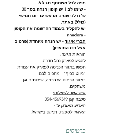
מפה לכל משתתף מגיל 6
.
- 
שימו לב
!! יש קופון הנחה בסך 30 
ש"ח לנרשמים מראש עד יום חמישי 
(כולל) באתר.
יש להקליד בעמוד ההרשמה את הקופון 
- nhadera
חברי איגוד
 - יש הנחה מיוחדת (פרטים 
אצל רכז המועדון)
הוראות הגעה
:
להגיע לפארק נחל חדרה. 
חפשו באזור הכניסה לפארק את עמדת 
"ניווט בכיף" - מחכים לכם!
באזור הכינוס יש ברזיה, שירותים וגן 
משחקים.
איש קשר לשאלות:
סלבה קגן 054-4569349
הארוע מאורגן ע"י
האיגוד לספורט הניווט בישראל
כרטיסים