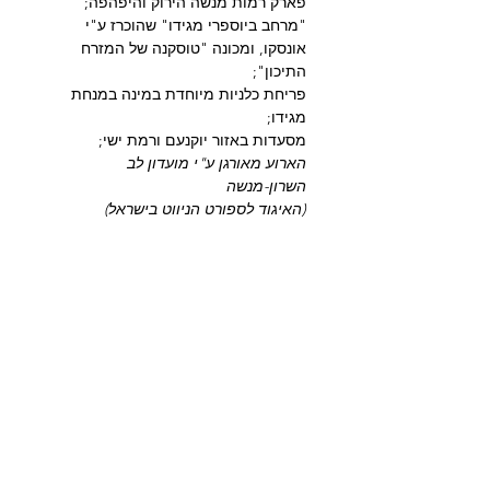
פארק רמות מנשה הירוק והיפהפה;
"מרחב ביוספרי מגידו" שהוכרז ע"י 
אונסקו, ומכונה "טוסקנה של המזרח 
התיכון"; 
פריחת כלניות מיוחדת במינה במנחת 
מגידו; 
מסעדות באזור יוקנעם ורמת ישי;
הארוע מאורגן ע"י מועדון לב 
השרון-מנשה
(האיגוד לספורט הניווט בישראל)
כרטיסים
המכירה הסתיימה
סוג כרטיס
כרטיס משפחתי-יער מגידו
מחיר