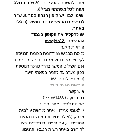
מחיר למשפחה גרעינית - 80 ש"ח 
הכולל 
מפה לכל משתתף מגיל 6
.
שימו לב!!
 יש קופון הנחה בסך 20 ש"ח 
לנרשמים מראש עד יום חמישי (כולל) 
באתר.
יש להקליד את הקופון בעמוד 
ההרשמה: 
 megido12
הוראות הגעה
:
כניסה מכביש 66 דרומה בצומת הכניסה 
לקיבוץ מגידו ותל מגידו.  פניה מיד ימינה 
ועם השילוט המשך בדרך כורכר הנוסעת 
צפון מערב עד לחניה בפאתי היער 
(במקביל לכביש 66)
הוראות הגעה בוויז
איש קשר:
דני סרוקה 055-6614660
רעיונות לבילוי אחרי הניווט:
גן לאומי מגידו – אתר מורשת עולמית 
מרתק (לא להפסיד את מנהרת המים 
הסודית...), עם פעילויות לילדים (רצוי 
להירשם באתר רשות הטבע והגנים);