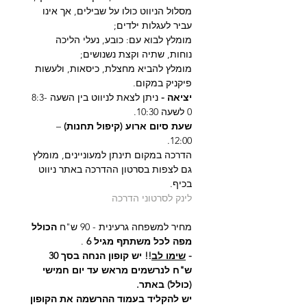
מסלול הניווט כולו על שבילים, אך אינו 
עביר לעגלות ילדים;
מומלץ לבוא עם: כובע, נעלי הליכה 
נוחות, שתיה וקצת נשנושים;
מומלץ להביא מחצלת, כיסאות, ולעשות 
פיקניק במקום.
יציאה - 
ניתן לצאת לניווט בין השעה 8:3-
0 לשעה 10:30. 
שעת סיום ארוע (קיפול תחנות)
 – 
12:00.  
הדרכה במקום תינתן למעוניינים, מומלץ 
גם לצפות בסרטון ההדרכה באתר ניווט 
בכיף.
לינק לסרטוני הדרכה
מחיר למשפחה גרעינית - 90 ש"ח 
הכולל 
מפה לכל משתתף מגיל 6 
.
- 
שימו לב
!! יש קופון הנחה בסך 30 
ש"ח לנרשמים מראש עד יום חמישי 
(כולל) באתר.
יש להקליד בעמוד ההרשמה את הקופון 