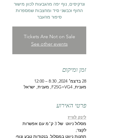
ונרקיסים, נוף יפה מהגבעות לכוון מישור
החוף וכבשני סיד ומחצבות שמספרות
סיפור מהעבר
Tickets Are Not on Sale
See other events
זמן ומיקום
28 בדצמ׳ 2024, 8:30 – 12:00
מענית, F25G+VG4, מענית, ישראל
פרטי האירוע
לינק לווייז
מסלול ניווט  של 3 ק"מ עם אפשרות 
לקצר; 
תחנות ניווט במסלול, בנקודות טבע ונוף;