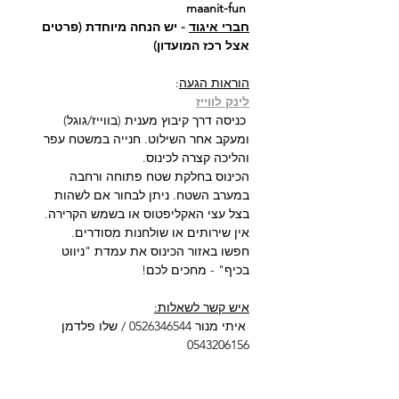
 maanit-fun
חברי איגוד
 - יש הנחה מיוחדת (פרטים 
אצל רכז המועדון)
הוראות הגעה
:
לינק לווייז
 כניסה דרך קיבוץ מענית (בווייז/גוגל) 
ומעקב אחר השילוט. חנייה במשטח עפר 
והליכה קצרה לכינוס.
הכינוס בחלקת שטח פתוחה ורחבה 
במערב השטח. ניתן לבחור אם לשהות 
בצל עצי האקליפטוס או בשמש הקרירה. 
אין שירותים או שולחנות מסודרים.
חפשו באזור הכינוס את עמדת "ניווט 
בכיף" - מחכים לכם!
איש קשר לשאלות:
 איתי מנור 0526346544 / שלו פלדמן 
0543206156
הארוע מאורגן ע"י נבחרת ישראל לניווט