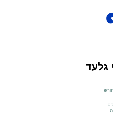
 גלעד
יער וחורש
ים