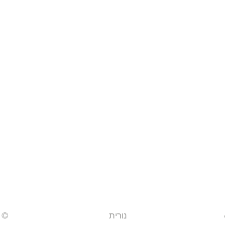
נורית
© 2022 by ניווט בכיף