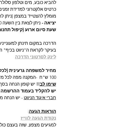
להביא כובע, מים וטלפון סלולרי
כרטיס אלקטרוני למדידת זמנים 
מומלץ להצטייד במצפן (ניתן לר
יציאה - 
ניתן לצאת בין השעה 8:00 לשעה 11:00.
שעת סיום ארוע (קיפול תחנות
הדרכה במקום תינתן למעונייני
בעיקר לקראת ה"ניווט בכיף" הס
לינק לסרטוני הדרכה
מחיר למשפחה גרעינית (לכל
100 ש"ח  -המקנה מפה לכל משתתף
שימו לב
!!
 יש קופון הנחה בסך 30 ש"ח לנרשמים מראש עד יום חמישי (כולל) בא
יש להקליד בעמוד ההרשמה (מעל
חברי איגוד הניווט
 - יש הנחה מ
הוראות הגעה
:
נקודת הגעה לווייז
למגיעים מצפון, שזה בעצם כולם, 