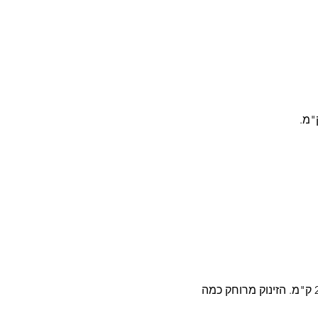
מסלול ניווט מעניין ומגוון באורך 2 ק"מ ובו 8 תחנות – לא כולן על שבילים... אורך המסלול בקו אוירי 2.3 ק"מ. הזינוק מרוחק כמה 