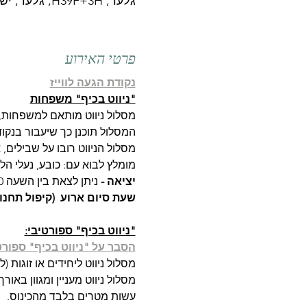
גלעד, H39F+3H, גלעד, ישראל
פרטי האירוע
נקודת הגעה לווייז
"ניווט בכיף" משפחות
מסלול ניווט מותאם למשפחות, באורך כ- 3  ק"מ, עם אפשרויות קיצור למסלול 
המסלול תוכנן כך שיעבור בנקוד
מסלול הניווט רובו על שבילים, 
מומלץ לבוא עם: כובע, נעלי הל
יציאה - 
ניתן לצאת בין השעה 8:00 לשעה 11:00.
שעת סיום ארוע  (קיפול תחנו
"ניווט בכיף" ספורטיבי:
הסבר על "ניווט בכיף" ספורט
מסלול ניווט ליחידים או זוגות 
עשות מטרים בלבד מהכינוס.