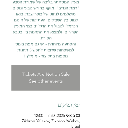
מעיין המסתתר בליבה של שמורת הטבע
"רמת הנדיב", מוקף בחורש טבעי ונופים
מושלמים לניווט של בוקר שבת. בואו
לנווט בין השבילים והעתיקות של חוטם
הכרמל, לטבול את הרגליים במי המעיין
הקרירים, ולמצוא את התחנות בין בטבע
והפתעה מיוחדת - יש גם מפת בונוס
למשפחות שרוצות לחפש 5 תחנות
נוספות בתל צור - מומלץ !
Tickets Are Not on Sale
See other events
זמן ומיקום
03 במאי 2025, 8:30 – 12:00
Zikhron Ya'akov, Zikhron Ya'akov,
Israel