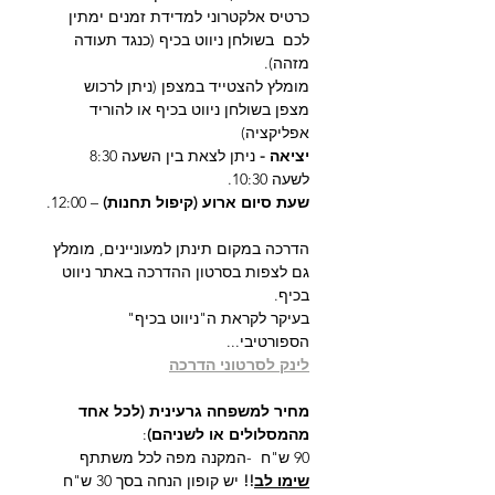
כרטיס אלקטרוני למדידת זמנים ימתין 
לכם  בשולחן ניווט בכיף (כנגד תעודה 
מזהה).
מומלץ להצטייד במצפן (ניתן לרכוש 
מצפן בשולחן ניווט בכיף או להוריד 
אפליקציה)
יציאה - 
ניתן לצאת בין השעה 8:30 
לשעה 10:30.
שעת סיום ארוע (קיפול תחנות)
 – 12:00.
הדרכה במקום תינתן למעוניינים, מומלץ 
גם לצפות בסרטון ההדרכה באתר ניווט 
בכיף.
בעיקר לקראת ה"ניווט בכיף" 
הספורטיבי...
לינק לסרטוני הדרכה
מחיר למשפחה גרעינית (לכל אחד 
מהמסלולים או לשניהם)
:
90 ש"ח  -המקנה מפה לכל משתתף
שימו לב
!!
 יש קופון הנחה בסך 30 ש"ח 