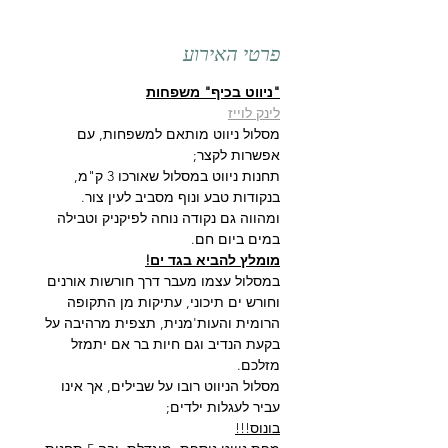
פרטי האירוע
"ניווט בכיף" משפחות
לינק לוייז
מסלול ניווט מותאם למשפחות, עם 
אפשרות לקצר;
תחנות ניווט במסלול שאורכו 3 ק"מ, 
בנקודות טבע ונוף מסביב לעין צור. 
ומהווה גם נקודה נוחה לפיקניק וטבילה 
במים ביום חם.
מומלץ להביא בגד ים!
במסלול עצמו מעבר דרך חורשות אורנים 
וחורש ים תיכוני, עתיקות מן התקופה 
הרומית והעות'מנית, תצפית מרהיבה על 
בקעת הנדיב וגם חיות בר אם יתמזל 
מזלכם.
מסלול הניווט רובו על שבילים, אך אינו 
עביר לעגלות ילדים;
בונוס!!!