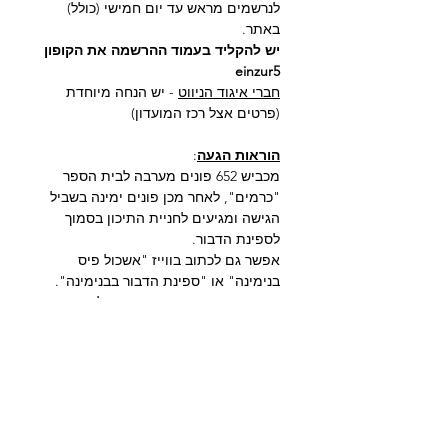
לנרשמים מראש עד יום חמישי (כולל) 
באתר.
יש להקליד בעמוד ההרשמה את הקופון 
einzur5
חברי איגוד הניווט
 - יש הנחה מיוחדת 
(פרטים אצל רכז המועדון)
הוראות הגעה
:
מכביש 652 פונים מערבה לבית הספר 
"כרמים", לאחר מכן פונים ימינה בשביל 
הגישה ומגיעים לחניית התיכון בסמוך 
לספינת הדבור.
אפשר גם לכתוב בווייז "אשכול פיס 
בנימינה" או "ספינת הדבור בבנימינה".
חנייה בשפע בחניון התיכון, נא לחנות 
בניצב. כנ"ל גם בצד של מפרצי 
האוטובוסים. הליכה של כחמישים 
מטרים עד לכינוס. מים ושירותים 
מסודרים בכינוס.
לינק לוייז