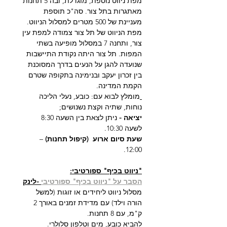
מפת ניווט נוספת, מוגדלת, ובה 5 תחנות 
מאתגרות בתל צור. סה"כ תוספת 
מעניינת של 500 מטרים למסלול הניווט. 
מפת הניווט של תל צור צמודה למפת עין 
צור, ותחנה 7 במסלול מופיעה בשתי 
המפות. תל צור היתה נקודת התיישבות 
שנועדה להגן על הנעים בדרך המסוכנת 
בין זכרון יעקב ובנימינה בתקופה שטרם 
הקמת המדינה.
מומלץ לבוא עם: כובע, נעלי הליכה 
נוחות, שתיה וקצת נשנושים;
יציאה - 
ניתן לצאת בין השעה 8:30 
לשעה 10:30.
שעת סיום ארוע  (קיפול תחנות)
 – 
12:00.
"ניווט בכיף" ספורטיבי:
הסבר על "ניווט בכיף" ספורטיבי
 -לינק
מסלול ניווט ליחידים או זוגות (למשל 
הורה וילד) עם מדידת זמנים באורך 2 
ק"מ, עם 8 תחנות.
להביא כובע, מים וטלפון סלולרי.