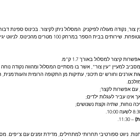
 צור, נקודה מעולה לפיקניק. המסלול ניתן לקיצור. בכינוס ספינת דבור
משחקים, יש מדשאה נעימה ומטופחת. שירותים בבית הספר במר
מסביב למעיין "עין צור", אשר בו מסתיים המסלול ומהווה נקודה נוחה ל
 אורנים וחורש ים תיכוני, עתיקות מן התקופה הרומית והעות'מנית,
זלכם.
 עם אפשרות לקצר;
ך אינו עביר לעגלות ילדים;
יכה נוחות, שתיה וקצת נשנושים;
ת)
 – 11:30.
ל ניווט באורך 2 ק"מ, 8 תחנות. ניווט ספורטיבי תחרותי למתחילים, מדידת זמנים עם צ'י