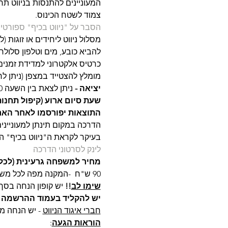
המעוניינים להתנסות בניווט ת
צמוד לשטח הכינוס.
הסבר על "ניווט בכיף" ספורטיב
מסלול ניווט ליחידים או זוגות 
להביא כובע, מים וטלפון סלולרי
כרטיס אלקטרוני למדידת זמנים 
מומלץ להצטייד במצפן (ניתן לר
יציאה - 
ניתן לצאת בין השעה 8:30 לשעה 10:00.
שעת סיום ארוע (קיפול תחנות
התוצאות יפורסמו לאחר הארו
הדרכה במקום תינתן למעונייני
בעיקר לקראת ה"ניווט בכיף" הס
לינק לסרטוני הדרכה
מחיר למשפחה גרעינית (לכל
90 ש"ח  -המקנה מפה לכל משתתף
שימו לב
!!
 יש קופון הנחה בסך 30 ש"ח לנרשמים מראש עד יום חמישי (כולל) בא
יש להקליד בעמוד ההרשמה את הקופ
חברי איגוד הניווט
 - יש הנחה מ
הוראות הגעה
: