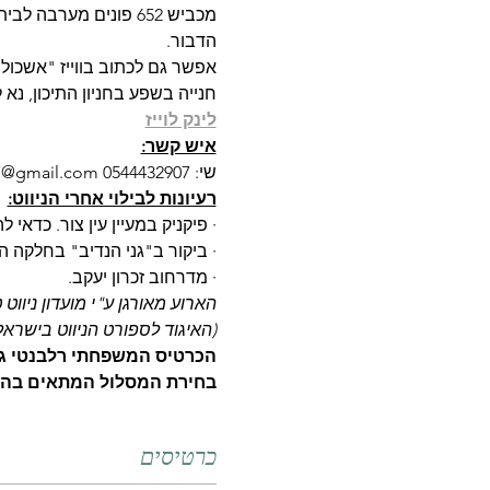
מכביש 652 פונים מער
הדבור.
אפשר גם לכתוב בווייז "אשכול 
חנייה בשפע בחניון התיכון, נא
לינק לוייז
איש קשר:
שי: 0544432907 shairam3647@gmail.com
רעיונות לבילוי אחרי הניווט:
· פיקניק במעיין עין צור. כדאי ל
· ביקור ב"גני הנדיב" בחלקה הצ
· מדרחוב זכרון יעקב.
הארוע מאורגן ע"י מועדון ניווט 
(האיגוד לספורט הניווט בישראל
הכרטיס המשפחתי רלבנטי גם 
בחירת המסלול המתאים בה
כרטיסים