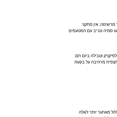
 מרשימה, אין מתקני 
חק 100 מטרים מהכינוס. לניווט יגיעו סמיה ונג'יב עם המטעמים 
פיקניק וטבילה ביום חם. 
 תצפית מרהיבה על בקעת 
פים. מסלול מאתגר יותר לאלה 