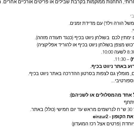
חרותי, התחנות ממוקמות בקרבת שבילים או פריטים אורכיים אחרים. 
י
(למשל הורה וילד) עם מדידת זמנים.
.
ימתין לכם  בשולחן ניווט בכיף (כנגד תעודה מזהה).
כוש מצפן בשולחן ניווט בכיף או להוריד אפליקציה)
)
 – 11:30.
ע באתר ניווט בכיף.
ם, מומלץ גם לצפות בסרטון ההדרכה באתר ניווט בכיף.
פורטיבי...
 אחד מהמסלולים או לשניהם)
:
תר.
ון - einzur2
יוחדת (פרטים אצל רכז המועדון)