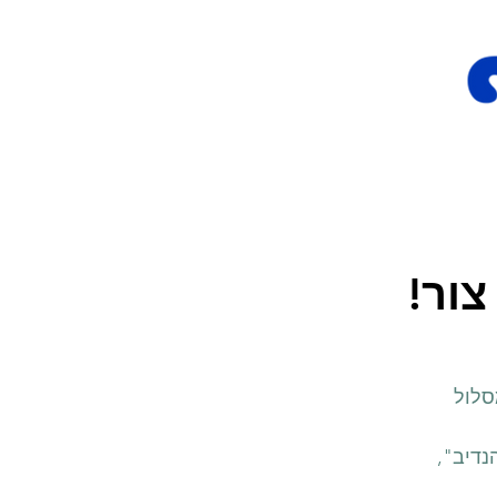
צור!
סלול
נדיב",