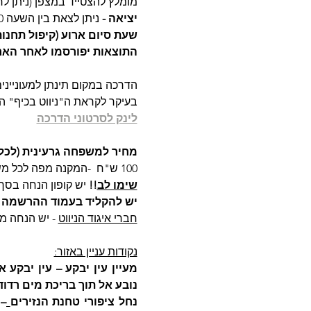
מומלץ להצטייד במצפן (ניתן לר
יציאה - 
ניתן לצאת בין השעה 9:00 לשעה 11:00.
שעת סיום ארוע (קיפול תחנות
התוצאות יפורסמו לאחר הארו
הדרכה במקום תינתן למעונייני
בעיקר לקראת ה"ניווט בכיף" הס
לינק לסרטוני הדרכה
מחיר למשפחה גרעינית (לכל
100 ש"ח  -המקנה מפה לכל משתתף
שימו לב
!!
 יש קופון הנחה בסך 30 ש"ח לנרשמים מראש עד יום חמישי (כולל) בא
יש להקליד בעמוד ההרשמה את הקו
חברי איגוד הניווט
 - יש הנחה מ
נקודות עניין באזור:
נובע אל תוך בריכת מים רדוד
נחל ציפורי טחנת הנזירים