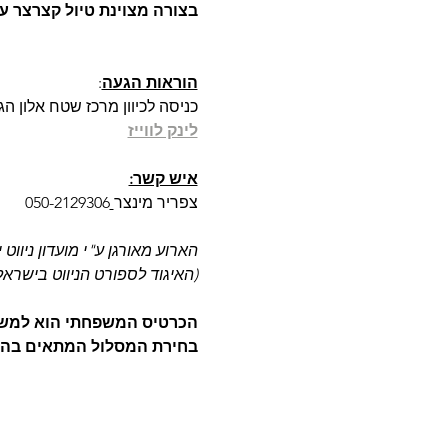
בצורה מצוינת טיול קצרצר עם
הוראות הגעה
:
כניסה לכיוון מרכז שטח אלון הגליל ו
לינק לווייז
איש קשר:
צפריר מינצר
050-2129306
הארוע מאורגן ע"י מועדון ניווט 
(האיגוד לספורט הניווט בישראל
הכרטיס המשפחתי הוא למשפחה
בחירת המסלול המתאים בה