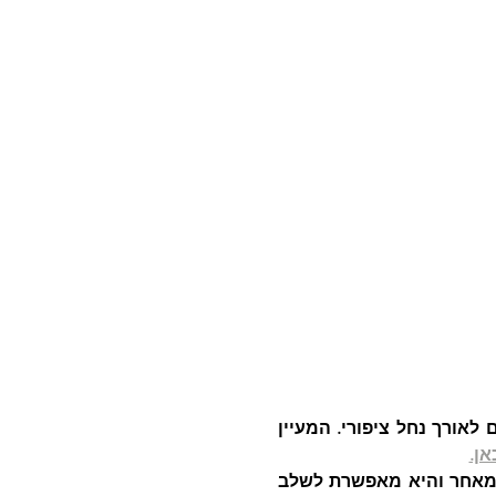
מעיין עין יבקע – עין יבקע או בשמו השני מעיין הסוסים הוא אחד המעיינות הגדולים והיפים לאורך נחל ציפורי. המעיין 
אן.
– טחנת הנזירים היא האטרקטיבית והמוכרת ביותר, זאת כנראה מאחר והיא מאפשרת לשלב 