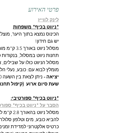
פרטי האירוע
לינק לווייז
"ניווט בכיף" משפחות
הכינוס נמצא בתוך היער, מוצל
יש גם חידון!
מסלול ניווט באורך 3.5 ק"מ מותאם למשפחות, עם אפשרות לקצר;
תחנות ניווט במסלול, בנקודות ט
מסלול הניווט כולו על שבילים, א
מומלץ לבוא עם: כובע, נעלי הל
יציאה - 
ניתן לצאת בין השעה 9:00 לשעה 11:00.
שעת סיום ארוע  (קיפול תחנו
"ניווט בכיף" ספורטיבי:
הסבר על "ניווט בכיף" ספורט
מסלול ניווט בהאורך 2.8 ק"מ ליחידים או זוגות (למשל הורה וילד) עם מדידת זמנים.
להביא כובע, מים וטלפון סלולרי
כרטיס אלקטרוני למדידת זמנים 